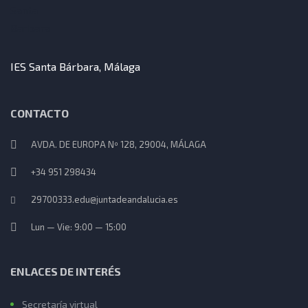
n
a
v
IES Santa Bárbara, Málaga
i
CONTACTO
g
AVDA. DE EUROPA Nº 128, 29004, MÁLAGA
a
+34 951 298434
t
29700333.edu@juntadeandalucia.es
i
Lun — Vie: 9:00 — 15:00
o
ENLACES DE INTERÉS
n
Secretaría virtual