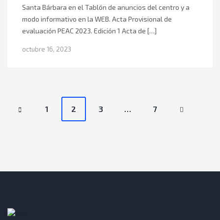
Santa Bárbara en el Tablón de anuncios del centro y a
modo informativo en la WEB. Acta Provisional de
evaluación PEAC 2023. Edición 1 Acta de […]
octubre 16, 2023
P
1
2
3
…
7
o
s
t
s