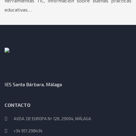
herramientas TIC, información sobre buenas prácticas
educativas…
IES Santa Bárbara, Málaga
CONTACTO
AVDA. DE EUROPA Nº 128, 29004, MÁLAGA
+34 951 298434