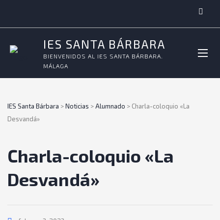
IES SANTA BÁRBARA
BIENVENIDOS AL IES SANTA BÁRBARA.
MÁLAGA
IES Santa Bárbara
>
Noticias
>
Alumnado
>
Charla-coloquio «La
Desvandá»
Charla-coloquio «La
Desvandá»