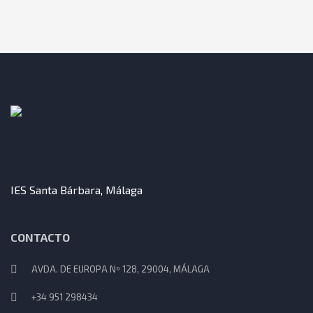
IES Santa Bárbara, Málaga
CONTACTO
AVDA. DE EUROPA Nº 128, 29004, MÁLAGA
+34 951 298434