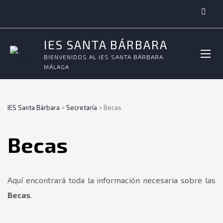
IES SANTA BÁRBARA
BIENVENIDOS AL IES SANTA BÁRBARA.
MÁLAGA
IES Santa Bárbara
>
Secretaría
>
Becas
Becas
Aquí encontrará toda la información necesaria sobre las
Becas
.