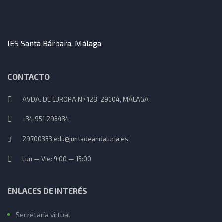
IES Santa Bárbara, Málaga
CONTACTO
AVDA. DE EUROPA Nº 128, 29004, MÁLAGA
+34 951 298434
29700333.edu@juntadeandalucia.es
Lun — Vie: 9:00 — 15:00
ENLACES DE INTERÉS
Secretaría virtual